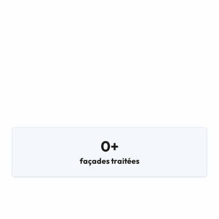
0
+
façades traitées
0
+
ans d'expérience